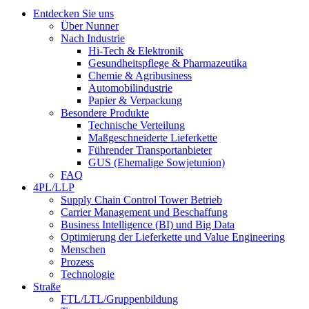
Entdecken Sie uns
Über Nunner
Nach Industrie
Hi-Tech & Elektronik
Gesundheitspflege & Pharmazeutika
Chemie & Agribusiness
Automobilindustrie
Papier & Verpackung
Besondere Produkte
Technische Verteilung
Maßgeschneiderte Lieferkette
Führender Transportanbieter
GUS (Ehemalige Sowjetunion)
FAQ
4PL/LLP
Supply Chain Control Tower Betrieb
Carrier Management und Beschaffung
Business Intelligence (BI) und Big Data
Optimierung der Lieferkette und Value Engineering
Menschen
Prozess
Technologie
Straße
FTL/LTL/Gruppenbildung