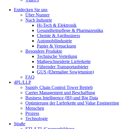
Entdecken Sie uns
Über Nunner
Nach Industrie
Hi-Tech & Elektronik
Gesundheitspflege & Pharmazeutika
Chemie & Agribusiness
Automobilindustrie
Papier & Verpackung
Besondere Produkte
Technische Verteilung
Maßgeschneiderte Lieferkette
Führender Transportanbieter
GUS (Ehemalige Sowjetunion)
FAQ
4PL/LLP
Supply Chain Control Tower Betrieb
Carrier Management und Beschaffung
Business Intelligence (BI) und Big Data
Optimierung der Lieferkette und Value Engineering
Menschen
Prozess
Technologie
Straße
FTL/LTL/Gruppenbildung