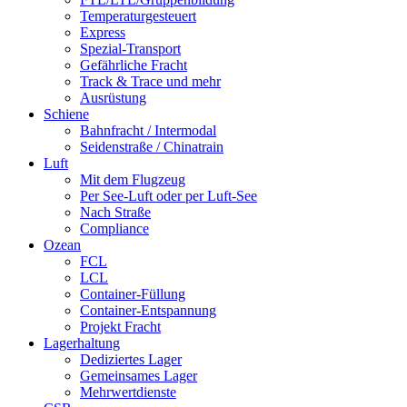
Temperaturgesteuert
Express
Spezial-Transport
Gefährliche Fracht
Track & Trace und mehr
Ausrüstung
Schiene
Bahnfracht / Intermodal
Seidenstraße / Chinatrain
Luft
Mit dem Flugzeug
Per See-Luft oder per Luft-See
Nach Straße
Compliance
Ozean
FCL
LCL
Container-Füllung
Container-Entspannung
Projekt Fracht
Lagerhaltung
Dediziertes Lager
Gemeinsames Lager
Mehrwertdienste