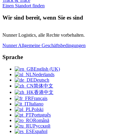
Track & Trace
Einen Standort finden
Wir sind bereit, wenn Sie es sind
Nunner Logistics, alle Rechte vorbehalten.
Nunner Allgemeine Geschäftsbedingungen
Sprache
English (UK)
Nederlands
Deutsch
简体中文
香港中文
Français
Italiano
Polski
Português
Română
Русский
Español