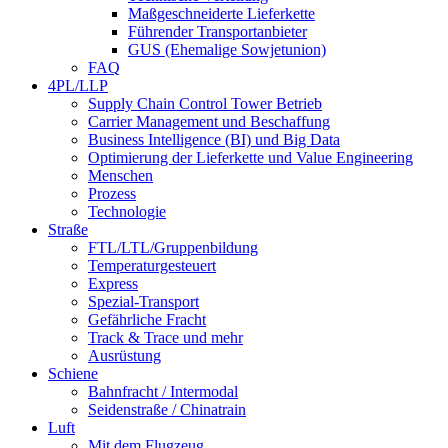
Maßgeschneiderte Lieferkette
Führender Transportanbieter
GUS (Ehemalige Sowjetunion)
FAQ
4PL/LLP
Supply Chain Control Tower Betrieb
Carrier Management und Beschaffung
Business Intelligence (BI) und Big Data
Optimierung der Lieferkette und Value Engineering
Menschen
Prozess
Technologie
Straße
FTL/LTL/Gruppenbildung
Temperaturgesteuert
Express
Spezial-Transport
Gefährliche Fracht
Track & Trace und mehr
Ausrüstung
Schiene
Bahnfracht / Intermodal
Seidenstraße / Chinatrain
Luft
Mit dem Flugzeug