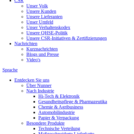
CSR
Unser Volk
Unsere Kunden
Unsere Lieferanten
Unser Umfeld
Unser Verhaltenskodex
Unsere QHSE-Politik
Unsere CSR-Initiativen & Zertifizierungen
Nachrichten
Kurznachrichten
Blogs und Presse
Video's
Sprache
Entdecken Sie uns
Über Nunner
Nach Industrie
Hi-Tech & Elektronik
Gesundheitspflege & Pharmazeutika
Chemie & Agribusiness
Automobilindustrie
Papier & Verpackung
Besondere Produkte
Technische Verteilung
Maßgeschneiderte Lieferkette