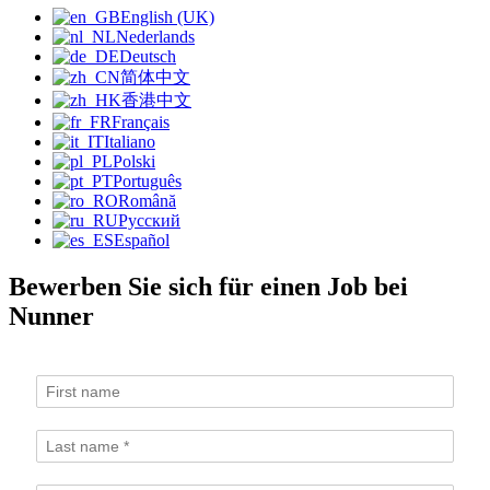
English (UK)
Nederlands
Deutsch
简体中文
香港中文
Français
Italiano
Polski
Português
Română
Русский
Español
Bewerben Sie sich für einen Job bei
Nunner