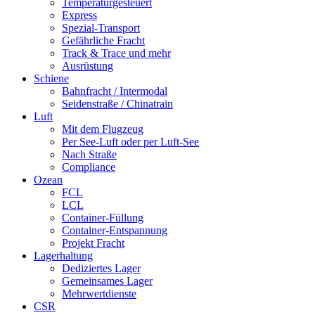
Temperaturgesteuert
Express
Spezial-Transport
Gefährliche Fracht
Track & Trace und mehr
Ausrüstung
Schiene
Bahnfracht / Intermodal
Seidenstraße / Chinatrain
Luft
Mit dem Flugzeug
Per See-Luft oder per Luft-See
Nach Straße
Compliance
Ozean
FCL
LCL
Container-Füllung
Container-Entspannung
Projekt Fracht
Lagerhaltung
Dediziertes Lager
Gemeinsames Lager
Mehrwertdienste
CSR