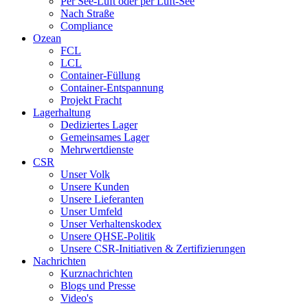
Per See-Luft oder per Luft-See
Nach Straße
Compliance
Ozean
FCL
LCL
Container-Füllung
Container-Entspannung
Projekt Fracht
Lagerhaltung
Dediziertes Lager
Gemeinsames Lager
Mehrwertdienste
CSR
Unser Volk
Unsere Kunden
Unsere Lieferanten
Unser Umfeld
Unser Verhaltenskodex
Unsere QHSE-Politik
Unsere CSR-Initiativen & Zertifizierungen
Nachrichten
Kurznachrichten
Blogs und Presse
Video's