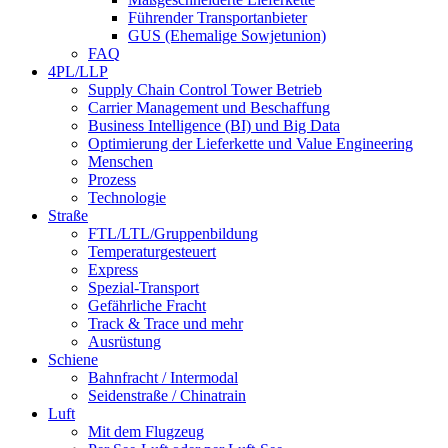
Führender Transportanbieter
GUS (Ehemalige Sowjetunion)
FAQ
4PL/LLP
Supply Chain Control Tower Betrieb
Carrier Management und Beschaffung
Business Intelligence (BI) und Big Data
Optimierung der Lieferkette und Value Engineering
Menschen
Prozess
Technologie
Straße
FTL/LTL/Gruppenbildung
Temperaturgesteuert
Express
Spezial-Transport
Gefährliche Fracht
Track & Trace und mehr
Ausrüstung
Schiene
Bahnfracht / Intermodal
Seidenstraße / Chinatrain
Luft
Mit dem Flugzeug