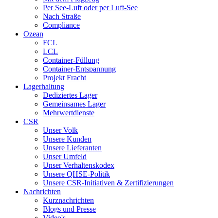
Per See-Luft oder per Luft-See
Nach Straße
Compliance
Ozean
FCL
LCL
Container-Füllung
Container-Entspannung
Projekt Fracht
Lagerhaltung
Dediziertes Lager
Gemeinsames Lager
Mehrwertdienste
CSR
Unser Volk
Unsere Kunden
Unsere Lieferanten
Unser Umfeld
Unser Verhaltenskodex
Unsere QHSE-Politik
Unsere CSR-Initiativen & Zertifizierungen
Nachrichten
Kurznachrichten
Blogs und Presse
Video's