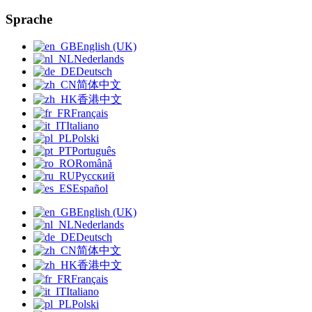
Sprache
English (UK)
Nederlands
Deutsch
简体中文
香港中文
Français
Italiano
Polski
Português
Română
Русский
Español
English (UK)
Nederlands
Deutsch
简体中文
香港中文
Français
Italiano
Polski