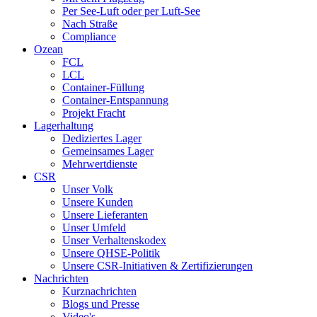
Per See-Luft oder per Luft-See
Nach Straße
Compliance
Ozean
FCL
LCL
Container-Füllung
Container-Entspannung
Projekt Fracht
Lagerhaltung
Dediziertes Lager
Gemeinsames Lager
Mehrwertdienste
CSR
Unser Volk
Unsere Kunden
Unsere Lieferanten
Unser Umfeld
Unser Verhaltenskodex
Unsere QHSE-Politik
Unsere CSR-Initiativen & Zertifizierungen
Nachrichten
Kurznachrichten
Blogs und Presse
Video's