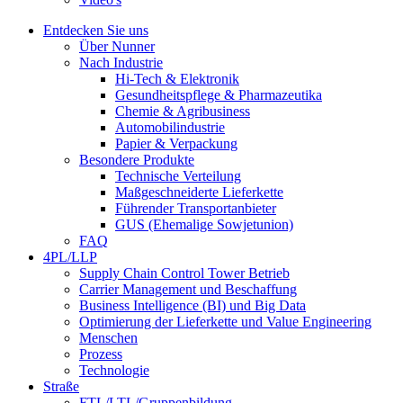
Entdecken Sie uns
Über Nunner
Nach Industrie
Hi-Tech & Elektronik
Gesundheitspflege & Pharmazeutika
Chemie & Agribusiness
Automobilindustrie
Papier & Verpackung
Besondere Produkte
Technische Verteilung
Maßgeschneiderte Lieferkette
Führender Transportanbieter
GUS (Ehemalige Sowjetunion)
FAQ
4PL/LLP
Supply Chain Control Tower Betrieb
Carrier Management und Beschaffung
Business Intelligence (BI) und Big Data
Optimierung der Lieferkette und Value Engineering
Menschen
Prozess
Technologie
Straße
FTL/LTL/Gruppenbildung