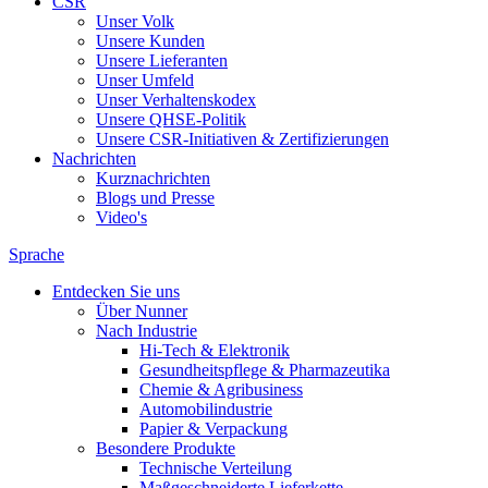
CSR
Unser Volk
Unsere Kunden
Unsere Lieferanten
Unser Umfeld
Unser Verhaltenskodex
Unsere QHSE-Politik
Unsere CSR-Initiativen & Zertifizierungen
Nachrichten
Kurznachrichten
Blogs und Presse
Video's
Sprache
Entdecken Sie uns
Über Nunner
Nach Industrie
Hi-Tech & Elektronik
Gesundheitspflege & Pharmazeutika
Chemie & Agribusiness
Automobilindustrie
Papier & Verpackung
Besondere Produkte
Technische Verteilung
Maßgeschneiderte Lieferkette