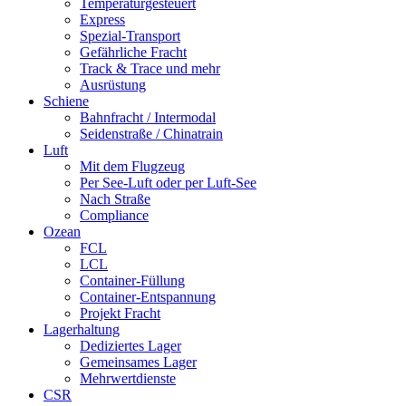
Temperaturgesteuert
Express
Spezial-Transport
Gefährliche Fracht
Track & Trace und mehr
Ausrüstung
Schiene
Bahnfracht / Intermodal
Seidenstraße / Chinatrain
Luft
Mit dem Flugzeug
Per See-Luft oder per Luft-See
Nach Straße
Compliance
Ozean
FCL
LCL
Container-Füllung
Container-Entspannung
Projekt Fracht
Lagerhaltung
Dediziertes Lager
Gemeinsames Lager
Mehrwertdienste
CSR