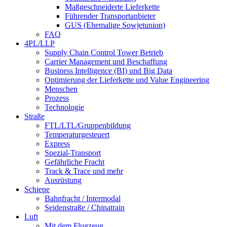
Maßgeschneiderte Lieferkette
Führender Transportanbieter
GUS (Ehemalige Sowjetunion)
FAQ
4PL/LLP
Supply Chain Control Tower Betrieb
Carrier Management und Beschaffung
Business Intelligence (BI) und Big Data
Optimierung der Lieferkette und Value Engineering
Menschen
Prozess
Technologie
Straße
FTL/LTL/Gruppenbildung
Temperaturgesteuert
Express
Spezial-Transport
Gefährliche Fracht
Track & Trace und mehr
Ausrüstung
Schiene
Bahnfracht / Intermodal
Seidenstraße / Chinatrain
Luft
Mit dem Flugzeug