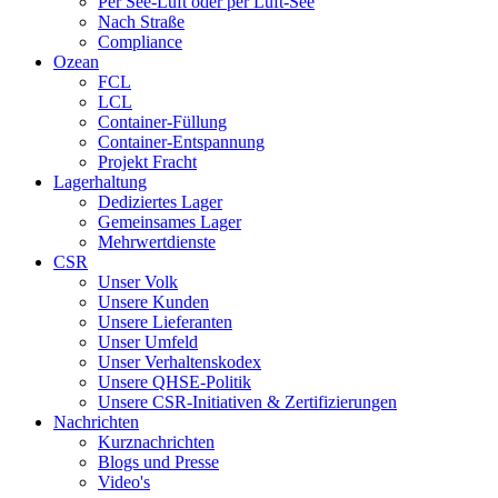
Per See-Luft oder per Luft-See
Nach Straße
Compliance
Ozean
FCL
LCL
Container-Füllung
Container-Entspannung
Projekt Fracht
Lagerhaltung
Dediziertes Lager
Gemeinsames Lager
Mehrwertdienste
CSR
Unser Volk
Unsere Kunden
Unsere Lieferanten
Unser Umfeld
Unser Verhaltenskodex
Unsere QHSE-Politik
Unsere CSR-Initiativen & Zertifizierungen
Nachrichten
Kurznachrichten
Blogs und Presse
Video's