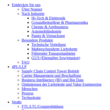
Entdecken Sie uns
Über Nunner
Nach Industrie
Hi-Tech & Elektronik
Gesundheitspflege & Pharmazeutika
Chemie & Agribusiness
Automobilindustrie
Papier & Verpackung
Besondere Produkte
Technische Verteilung
Maßgeschneiderte Lieferkette
Führender Transportanbieter
GUS (Ehemalige Sowjetunion)
FAQ
4PL/LLP
Supply Chain Control Tower Betrieb
Carrier Management und Beschaffung
Business Intelligence (BI) und Big Data
Optimierung der Lieferkette und Value Engineering
Menschen
Prozess
Technologie
Straße
FTL/LTL/Gruppenbildung