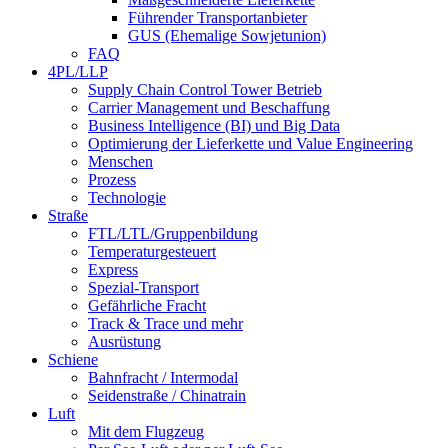
Führender Transportanbieter
GUS (Ehemalige Sowjetunion)
FAQ
4PL/LLP
Supply Chain Control Tower Betrieb
Carrier Management und Beschaffung
Business Intelligence (BI) und Big Data
Optimierung der Lieferkette und Value Engineering
Menschen
Prozess
Technologie
Straße
FTL/LTL/Gruppenbildung
Temperaturgesteuert
Express
Spezial-Transport
Gefährliche Fracht
Track & Trace und mehr
Ausrüstung
Schiene
Bahnfracht / Intermodal
Seidenstraße / Chinatrain
Luft
Mit dem Flugzeug