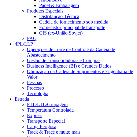
Papel & Embalagem
Produtos Especiais
Distribuição Técnica
Cadeia de fornecimento sob medida
Fornecedor principal de transporte
CIS (ex-União Sovjet)
FAQ
4PL/LLP
Operações de Torre de Controle da Cadeia de
Abastecimento
Gestão de Transportadoras e Compras
Business Intelligence (BI) e Grandes Dados
Otimização da Cadeia de Suprimentos e Engenharia de
Valor
Pessoas
Processo
Tecnologia
Estrada
FTL/LTL/Grupagem
Temperatura Controlada
Express
Transporte Especial
Carga Perigosa
Track & Trace e muito mais