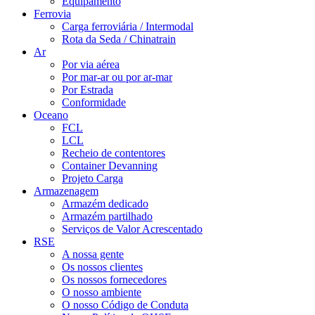
Equipamento
Ferrovia
Carga ferroviária / Intermodal
Rota da Seda / Chinatrain
Ar
Por via aérea
Por mar-ar ou por ar-mar
Por Estrada
Conformidade
Oceano
FCL
LCL
Recheio de contentores
Container Devanning
Projeto Carga
Armazenagem
Armazém dedicado
Armazém partilhado
Serviços de Valor Acrescentado
RSE
A nossa gente
Os nossos clientes
Os nossos fornecedores
O nosso ambiente
O nosso Código de Conduta