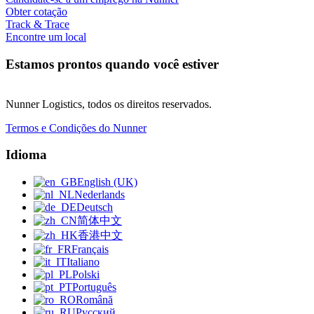
Obter cotação
Track & Trace
Encontre um local
Estamos prontos quando você estiver
Nunner Logistics, todos os direitos reservados.
Termos e Condições do Nunner
Idioma
English (UK)
Nederlands
Deutsch
简体中文
香港中文
Français
Italiano
Polski
Português
Română
Русский