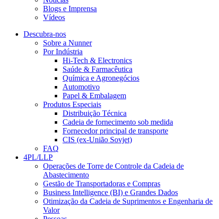
Blogs e Imprensa
Vídeos
Descubra-nos
Sobre a Nunner
Por Indústria
Hi-Tech & Electronics
Saúde & Farmacêutica
Química e Agronegócios
Automotivo
Papel & Embalagem
Produtos Especiais
Distribuição Técnica
Cadeia de fornecimento sob medida
Fornecedor principal de transporte
CIS (ex-União Sovjet)
FAQ
4PL/LLP
Operações de Torre de Controle da Cadeia de
Abastecimento
Gestão de Transportadoras e Compras
Business Intelligence (BI) e Grandes Dados
Otimização da Cadeia de Suprimentos e Engenharia de
Valor
Pessoas