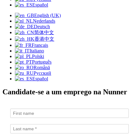
Español
English (UK)
Nederlands
Deutsch
简体中文
香港中文
Français
Italiano
Polski
Português
Română
Русский
Español
Candidate-se a um emprego na Nunner