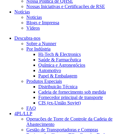
Nossa Política de QHSE
Nossas Iniciativas e Certificações de RSE
Notícias
Noticias
Blogs e Imprensa
Vídeos
Descubra-nos
Sobre a Nunner
Por Indústria
Hi-Tech & Electronics
Saúde & Farmacêutica
Química e Agronegócios
Automotivo
Papel & Embalagem
Produtos Especiais
Distribuição Técnica
Cadeia de fornecimento sob medida
Fornecedor principal de transporte
CIS (ex-União Sovjet)
FAQ
4PL/LLP
Operações de Torre de Controle da Cadeia de
Abastecimento
Gestão de Transportadoras e Compras