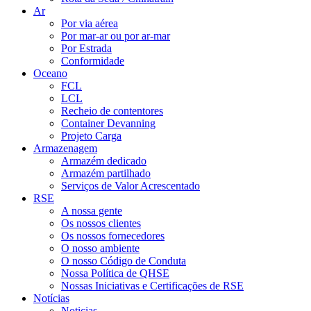
Ar
Por via aérea
Por mar-ar ou por ar-mar
Por Estrada
Conformidade
Oceano
FCL
LCL
Recheio de contentores
Container Devanning
Projeto Carga
Armazenagem
Armazém dedicado
Armazém partilhado
Serviços de Valor Acrescentado
RSE
A nossa gente
Os nossos clientes
Os nossos fornecedores
O nosso ambiente
O nosso Código de Conduta
Nossa Política de QHSE
Nossas Iniciativas e Certificações de RSE
Notícias
Noticias