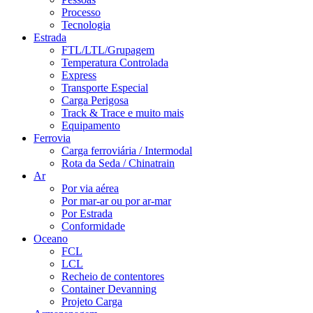
Processo
Tecnologia
Estrada
FTL/LTL/Grupagem
Temperatura Controlada
Express
Transporte Especial
Carga Perigosa
Track & Trace e muito mais
Equipamento
Ferrovia
Carga ferroviária / Intermodal
Rota da Seda / Chinatrain
Ar
Por via aérea
Por mar-ar ou por ar-mar
Por Estrada
Conformidade
Oceano
FCL
LCL
Recheio de contentores
Container Devanning
Projeto Carga