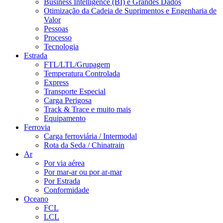
Business Intelligence (BI) e Grandes Dados
Otimização da Cadeia de Suprimentos e Engenharia de
Valor
Pessoas
Processo
Tecnologia
Estrada
FTL/LTL/Grupagem
Temperatura Controlada
Express
Transporte Especial
Carga Perigosa
Track & Trace e muito mais
Equipamento
Ferrovia
Carga ferroviária / Intermodal
Rota da Seda / Chinatrain
Ar
Por via aérea
Por mar-ar ou por ar-mar
Por Estrada
Conformidade
Oceano
FCL
LCL