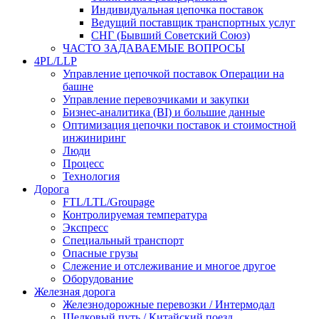
Индивидуальная цепочка поставок
Ведущий поставщик транспортных услуг
СНГ (Бывший Советский Союз)
ЧАСТО ЗАДАВАЕМЫЕ ВОПРОСЫ
4PL/LLP
Управление цепочкой поставок Операции на
башне
Управление перевозчиками и закупки
Бизнес-аналитика (BI) и большие данные
Оптимизация цепочки поставок и стоимостной
инжиниринг
Люди
Процесс
Технология
Дорога
FTL/LTL/Groupage
Контролируемая температура
Экспресс
Специальный транспорт
Опасные грузы
Слежение и отслеживание и многое другое
Оборудование
Железная дорога
Железнодорожные перевозки / Интермодал
Шелковый путь / Китайский поезд