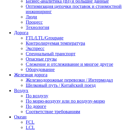
Бизнес-аналитика (BI) и большие данные
Оптимизация цепочки поставок и стоимостной
инжиниринг
Люди
Процесс
Технология
Дорога
FTL/LTL/Groupage
Контролируемая температура
Экспресс
Специальный транспорт
Опасные грузы
Слежение и отслеживание и многое другое
Оборудование
Железная дорога
Железнодорожные перевозки / Интермодал
Шелковый путь / Китайский поезд
Воздух
По воздуху
По морю-воздуху или по воздуху-морю
По дороге
Соответствие требованиям
Океан
FCL
LCL