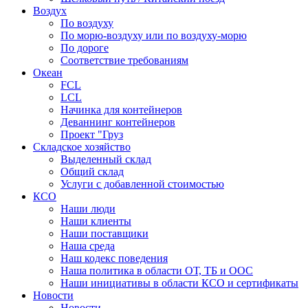
Воздух
По воздуху
По морю-воздуху или по воздуху-морю
По дороге
Соответствие требованиям
Океан
FCL
LCL
Начинка для контейнеров
Деваннинг контейнеров
Проект "Груз
Складское хозяйство
Выделенный склад
Общий склад
Услуги с добавленной стоимостью
КСО
Наши люди
Наши клиенты
Наши поставщики
Наша среда
Наш кодекс поведения
Наша политика в области ОТ, ТБ и ООС
Наши инициативы в области КСО и сертификаты
Новости
Новости