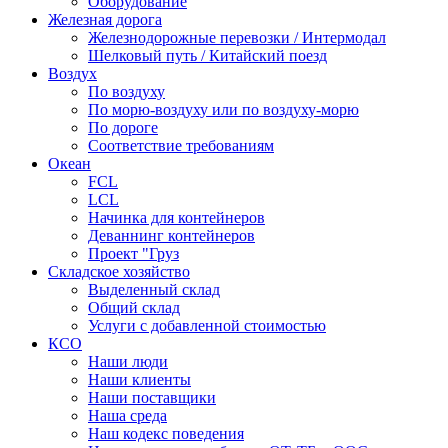
Оборудование
Железная дорога
Железнодорожные перевозки / Интермодал
Шелковый путь / Китайский поезд
Воздух
По воздуху
По морю-воздуху или по воздуху-морю
По дороге
Соответствие требованиям
Океан
FCL
LCL
Начинка для контейнеров
Деваннинг контейнеров
Проект "Груз
Складское хозяйство
Выделенный склад
Общий склад
Услуги с добавленной стоимостью
КСО
Наши люди
Наши клиенты
Наши поставщики
Наша среда
Наш кодекс поведения