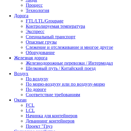
Процесс
Технология
Дорога
FTL/LTL/Groupage
Контролируемая температура
Экспресс
Специальный транспорт
Опасные грузы
Слежение и отслеживание и многое другое
Оборудование
Железная дорога
Железнодорожные перевозки / Интермодал
Шелковый путь / Китайский поезд
Воздух
По воздуху
По морю-воздуху или по воздуху-морю
По дороге
Соответствие требованиям
Океан
FCL
LCL
Начинка для контейнеров
Деваннинг контейнеров
Проект "Груз