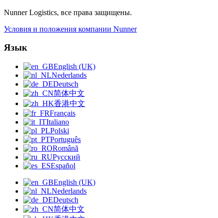
Nunner Logistics, все права защищены.
Условия и положения компании Nunner
Язык
English (UK)
Nederlands
Deutsch
简体中文
香港中文
Français
Italiano
Polski
Português
Română
Русский
Español
English (UK)
Nederlands
Deutsch
简体中文